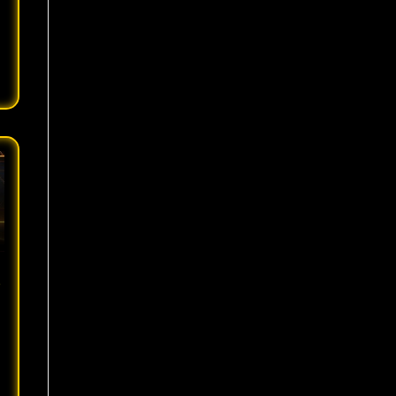
Quả
Cho
Người
Chơi