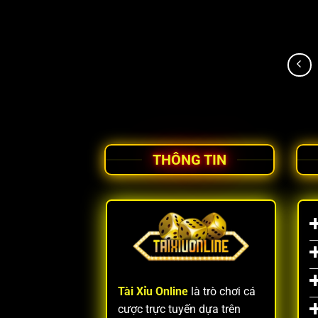
THÔNG TIN
Tài Xỉu Online
là trò chơi cá
cược trực tuyến dựa trên