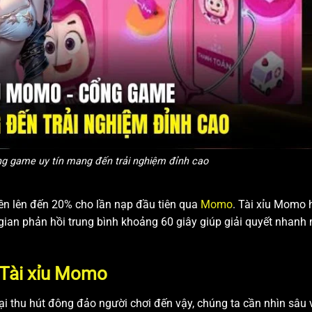
g game uy tín mang đến trải nghiệm đỉnh cao
iền lên đến 20% cho lần nạp đầu tiên qua
Momo
. Tài xỉu Momo 
 gian phản hồi trung bình khoảng 60 giây giúp giải quyết nhanh
i Tài xỉu Momo
lại thu hút đông đảo người chơi đến vậy, chúng ta cần nhìn sâu