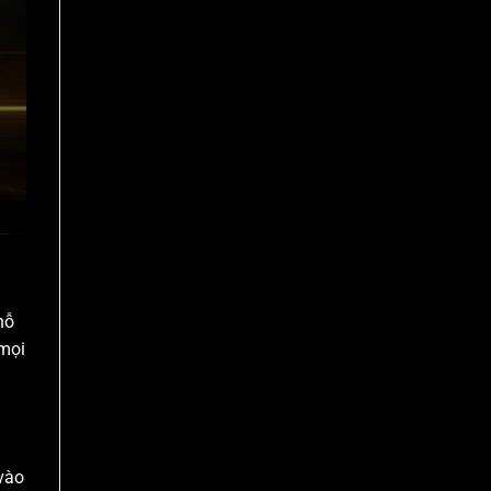
hỗ
 mọi
 vào