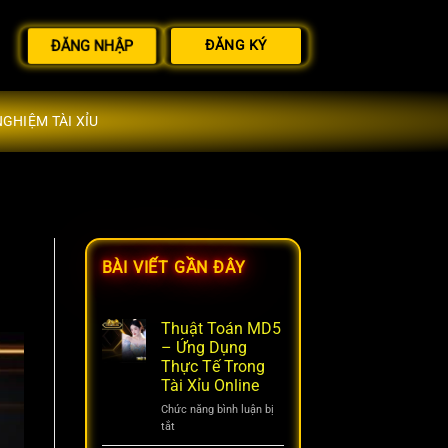
ĐĂNG NHẬP
ĐĂNG KÝ
NGHIỆM TÀI XỈU
BÀI VIẾT GẦN ĐÂY
Thuật Toán MD5
– Ứng Dụng
Thực Tế Trong
Tài Xỉu Online
Chức năng bình luận bị
tắt
ở
Thuật