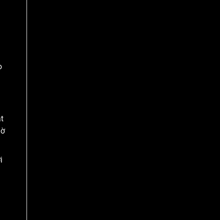
o
t
hờ
i