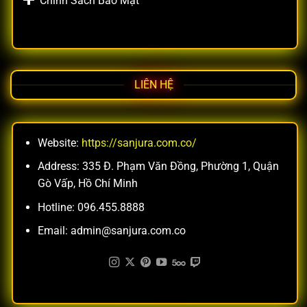
Chính Sách Bảo Mật
LIÊN HỆ
Website:
https://sanjura.com.co/
Address: 335 Đ. Phạm Văn Đồng, Phường 1, Quận
Gò Vấp, Hồ Chí Minh
Hotline: 096.455.8888
Email:
admin@sanjura.com.co