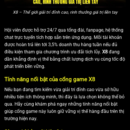
X8 – Thế giới giải trí đỉnh cao, rinh thưởng giá trị liền tay
Hội viên được hỗ trợ 24/7 qua tổng đài, fanpage, hệ thống
chat trực tuyến tích hợp sẵn trên ứng dụng. Mỗi tài khoản
được hoàn trả lên tới 3,5% doanh thu hàng tuần nếu đủ
điều kiện tham gia chương trình ưu đãi tích lũy.
X8
đang
dần khẳng định vị thế bằng chất lượng dịch vụ cùng tốc độ
phát triển bền vững.
Tính năng nổi bật của cổng game X8
Nếu bạn đang tìm kiếm vừa giải trí đỉnh cao vừa sở hữu
nhiều tiện ích thông minh, thì đây là lựa chọn không thể bỏ
qua. Hãy cùng khám phá ngay những tính năng nổi bật
giúp cổng game này luôn giữ vững vị thế hàng đầu trên thị
trường hiện nay.