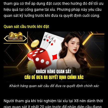
tham gia có thể áp dụng đặt cược theo hướng đó để tối ưu
hiệu quả tại cổng game tài xỉu. Phương pháp này yêu cầu
quan sát kỹ lưỡng trước khi đưa ra quyết định cuối cùng.
Quan sát cầu trước khi đặt
Khách hàng quan sát cầu để đưa ra quyết định chính xác
Người tham gia khi trải nghiệm tài xỉu tại X8 nên dành thời
gian quan sát ít nhất 20 ván trước để nhận diện cầu đang