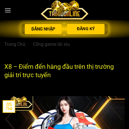
Bỏ
qua
nội
dung
ĐĂNG KÝ
ĐĂNG NHẬP
Trang Chủ
»
Cổng game tài xỉu
X8 – Điểm đến hàng đầu trên thị trường
giải trí trực tuyến
05
Th8