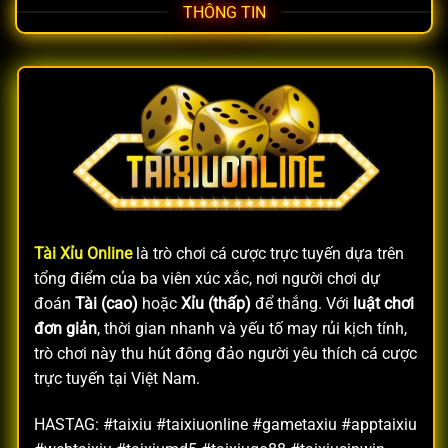
THÔNG TIN
Quả
Cho
Người
Chơi
Tài Xỉu Online
là trò chơi cá cược trực tuyến dựa trên
tổng điểm của ba viên xúc xắc, nơi người chơi dự
đoán
Tài (cao)
hoặc
Xỉu (thấp)
để thắng. Với
luật chơi
đơn giản
, thời gian nhanh và yếu tố may rủi kịch tính,
trò chơi này thu hút đông đảo người yêu thích cá cược
trực tuyến tại Việt Nam.
HASTAG: #taixiu #taixiuonline #gametaxiu #apptaixiu