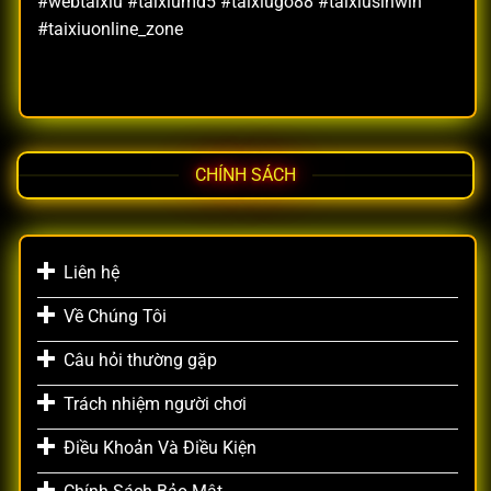
#webtaixiu #taixiumd5 #taixiugo88 #taixiusinwin
#taixiuonline_zone
CHÍNH SÁCH
Liên hệ
Về Chúng Tôi
Câu hỏi thường gặp
Trách nhiệm người chơi
Điều Khoản Và Điều Kiện