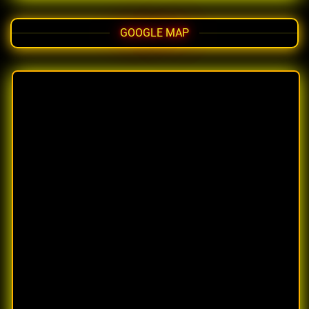
GOOGLE MAP