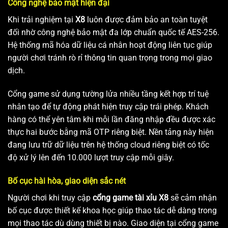
Công nghệ bảo mật hiện đại
Khi trải nghiệm tại
X8
luôn được đảm bảo an toàn tuyệt
đối nhờ công nghệ bảo mật đa lớp chuẩn quốc tế AES-256.
Hệ thống mã hóa dữ liệu cá nhân hoạt động liên tục giúp
người chơi tránh rò rỉ thông tin quan trọng trong mọi giao
dịch.
Cổng game sử dụng tường lửa nhiều tầng kết hợp trí tuệ
nhân tạo để tự động phát hiện truy cập trái phép. Khách
hàng có thể yên tâm khi mỗi lần đăng nhập đều được xác
thực hai bước bằng mã OTP riêng biệt. Nền tảng này hiện
đang lưu trữ dữ liệu trên hệ thống cloud riêng biệt có tốc
độ xử lý lên đến 10.000 lượt truy cập mỗi giây.
Bố cục hài hòa, giao diện sắc nét
Người chơi khi truy cập
cổng game tài xỉu X8
sẽ cảm nhận
bố cục được thiết kế khoa học giúp thao tác dễ dàng trong
mọi thao tác dù dùng thiết bị nào. Giao diện tại cổng game