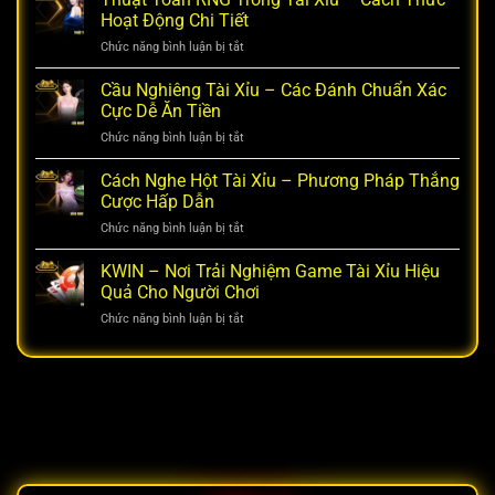
MD5
Hoạt Động Chi Tiết
–
Chức năng bình luận bị tắt
ở
Ứng
Thuật
Dụng
Toán
Cầu Nghiêng Tài Xỉu – Các Đánh Chuẩn Xác
Thực
RNG
Tế
Cực Dễ Ăn Tiền
Trong
Trong
Chức năng bình luận bị tắt
ở
Tài
Tài
Cầu
Xỉu
Xỉu
Nghiêng
Cách Nghe Hột Tài Xỉu – Phương Pháp Thắng
–
Online
Tài
Cách
Cược Hấp Dẫn
Xỉu
Thức
Chức năng bình luận bị tắt
ở
–
Hoạt
Cách
Các
Động
Nghe
KWIN – Nơi Trải Nghiệm Game Tài Xỉu Hiệu
Đánh
Chi
Hột
Chuẩn
Quả Cho Người Chơi
Tiết
Tài
Xác
Chức năng bình luận bị tắt
ở
Xỉu
Cực
KWIN
–
Dễ
–
Phương
Ăn
Nơi
Pháp
Tiền
Trải
Thắng
Nghiệm
Cược
Game
Hấp
Tài
Dẫn
Xỉu
Hiệu